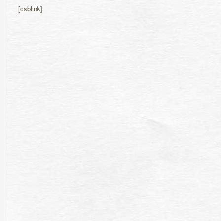
[csblink]